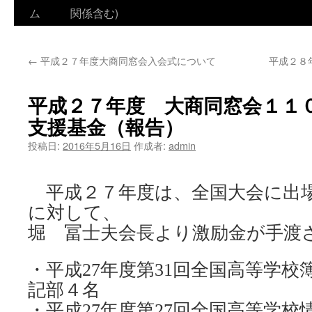
ム
関係含む)
ン
テ
←
平成２７年度大商同窓会入会式について
平成２８
ン
ツ
平成２７年度 大商同窓会１１
へ
支援基金（報告）
ス
投稿日:
2016年5月16日
作成者:
admin
キ
平成２７年度は、全国大会に出
ッ
に対して、
プ
堀 冨士夫会長より激励金が手渡
・平成27年度第31回全国高等学
記部４名
・平成27年度第27回全国高等学